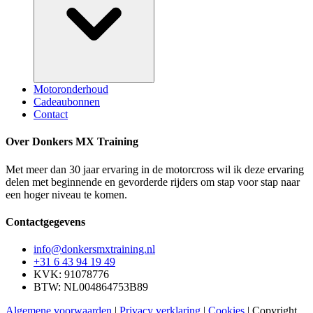
Motoronderhoud
Cadeaubonnen
Contact
Over Donkers MX Training
Met meer dan 30 jaar ervaring in de motorcross wil ik deze ervaring
delen met beginnende en gevorderde rijders om stap voor stap naar
een hoger niveau te komen.
Contactgegevens
info@donkersmxtraining.nl
+31 6 43 94 19 49
KVK: 91078776
BTW: NL004864753B89
Algemene voorwaarden
|
Privacy verklaring
|
Cookies
| Copyright