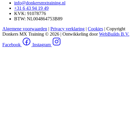
info@donkersmxtraining.nl
+31 6 43 94 19 49
KVK: 91078776
BTW: NL004864753B89
Algemene voorwaarden
|
Privacy verklaring
|
Cookies
| Copyright
Donkers MX Training © 2026 | Ontwikkeling door
WebBuilds B.V.
Facebook
Instagram