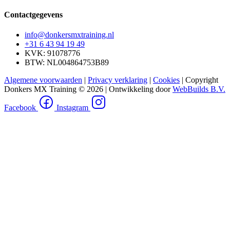
Contactgegevens
info@donkersmxtraining.nl
+31 6 43 94 19 49
KVK: 91078776
BTW: NL004864753B89
Algemene voorwaarden
|
Privacy verklaring
|
Cookies
| Copyright
Donkers MX Training © 2026 | Ontwikkeling door
WebBuilds B.V.
Facebook
Instagram